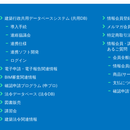
建築行政共用データベースシステム (共用DB)
情報会員登
導入手続
メルマガ会
連絡協議会
特定商取引
連携仕様
情報会員・
あるご質問
連携ソフト開発
会員全般
ログイン
情報会員
電子申請・電子報告関連情報
商品(サ
BIM審査関連情報
支払につ
確認申請プログラム (申プロ)
確認申請
法令データベース (法令DB)
図書販売
講習会
建築法令関連情報