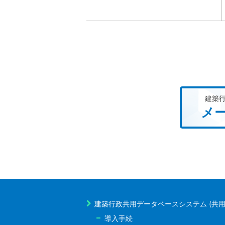
建築
メー
建築行政共用データベースシステム (共用
導入手続