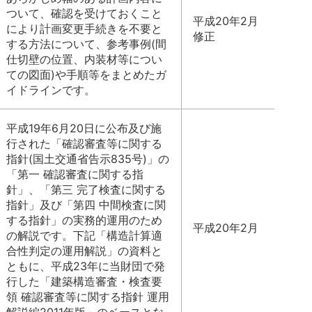
ついて、確認を受けておくこと
平成20年2月
により計画変更手続きを不要と
修正
する方法について、参考事例(間
仕切壁の位置、内装材等につい
ての図面)や手順等をまとめたガ
イドラインです。
平成19年6月20日に公布及び施
行された「確認審査等に関する
指針(国土交通省告示835号)」の
「第一 確認審査に関する指
針」、「第三 完了検査に関する
指針」及び「第四 中間検査に関
する指針」の実務的運用のため
平成20年2月
の解説です。下記「構造計算適
合性判定の運用解説」の資料と
ともに、平成23年に当財団で発
行した「建築構造審査・検査要
領 確認審査等に関する指針 運用