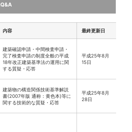
Q&A
内容
最終更新日
建築確認申請・中間検査申請・
完了検査申請の制度全般の平成
平成25年8月
18年改正建築基準法の運用に関
15日
する質疑・応答
建築物の構造関係技術基準解説
平成25年8月
書(2007年版 通称：黄色本)等に
28日
関する技術的な質疑・応答